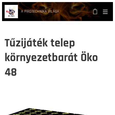
A PiROTECHNIKA VILÁGA
Tűzijáték telep
környezetbarát Öko
48