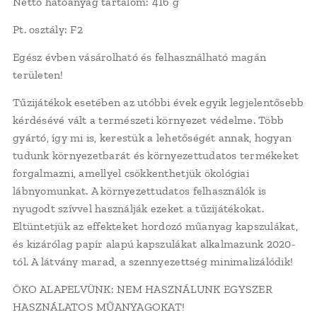
Nettó hatóanyag tartalom: 416 g
Pt. osztály: F2
Egész évben vásárolható és felhasználható magán
területen!
Tűzijátékok esetében az utóbbi évek egyik legjelentősebb
kérdésévé vált a természeti környezet védelme. Több
gyártó, így mi is, kerestük a lehetőségét annak, hogyan
tudunk környezetbarát és környezettudatos termékeket
forgalmazni, amellyel csökkenthetjük ökológiai
lábnyomunkat. A környezettudatos felhasználók is
nyugodt szívvel használják ezeket a tűzijátékokat.
Eltüntetjük az effekteket hordozó műanyag kapszulákat,
és kizárólag papír alapú kapszulákat alkalmazunk 2020-
tól. A látvány marad, a szennyezettség minimalizálódik!
ÖKO ALAPELVÜNK: NEM HASZNÁLUNK EGYSZER
HASZNÁLATOS MŰANYAGOKAT!