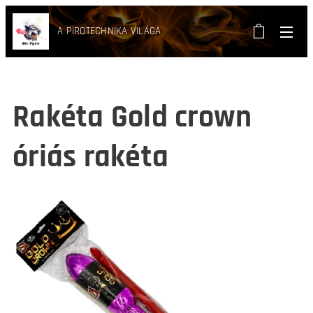
A PiROTECHNIKA VILÁGA
Rakéta Gold crown
óriás rakéta