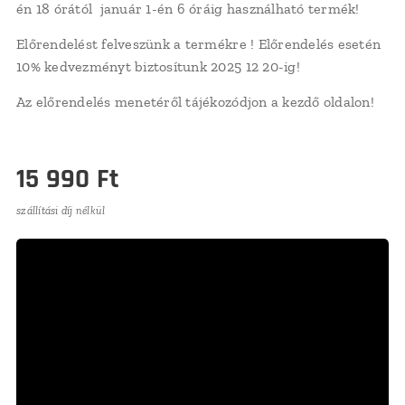
én 18 órától január 1-én 6 óráig használható termék!
Előrendelést felveszünk a termékre ! Előrendelés esetén
10% kedvezményt biztosítunk 2025 12 20-ig!
Az előrendelés menetéről tájékozódjon a kezdő oldalon!
15 990
Ft
szállítási díj nélkül